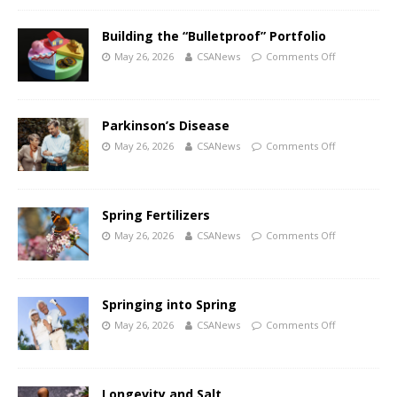
Building the “Bulletproof” Portfolio
May 26, 2026
CSANews
Comments Off
Parkinson’s Disease
May 26, 2026
CSANews
Comments Off
Spring Fertilizers
May 26, 2026
CSANews
Comments Off
Springing into Spring
May 26, 2026
CSANews
Comments Off
Longevity and Salt