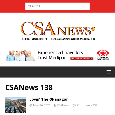
CSANews 138
Lovin’ The Okanagan
May 26, 2026
CSANews
Comments Off